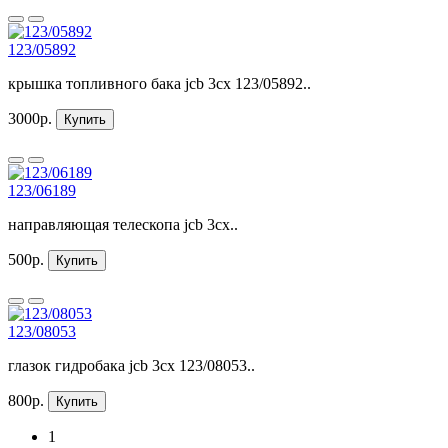
123/05892
крышка топливного бака jcb 3cx 123/05892..
3000р.
Купить
123/06189
направляющая телескопа jcb 3cx..
500р.
Купить
123/08053
глазок гидробака jcb 3cx 123/08053..
800р.
Купить
1