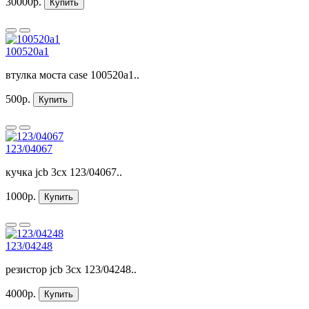
30000р.
Купить
100520a1
втулка моста case 100520a1..
500р.
Купить
123/04067
кучка jcb 3cx 123/04067..
1000р.
Купить
123/04248
резистор jcb 3cx 123/04248..
4000р.
Купить