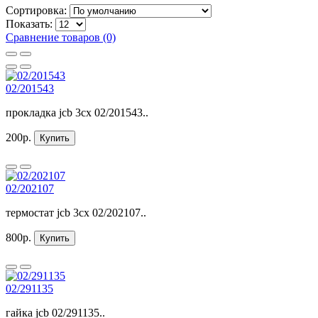
Сортировка:
Показать:
Сравнение товаров (0)
02/201543
прокладка jcb 3cx 02/201543..
200р.
Купить
02/202107
термостат jcb 3cx 02/202107..
800р.
Купить
02/291135
гайка jcb 02/291135..